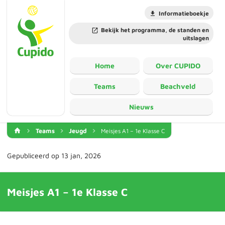
Informatieboekje
Bekijk het programma, de standen en
uitslagen
Home
Over CUPIDO
Teams
Beachveld
Nieuws
Teams
Jeugd
Meisjes A1 – 1e Klasse C
Gepubliceerd op 13 jan, 2026
Meisjes A1 – 1e Klasse C