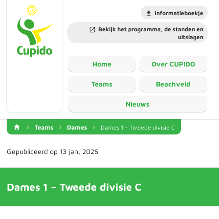
Informatieboekje
Bekijk het programma, de standen en
uitslagen
Home
Over CUPIDO
Teams
Beachveld
Nieuws
Teams
Dames
Dames 1 – Tweede divisie C
Gepubliceerd op 13 jan, 2026
Dames 1 – Tweede divisie C