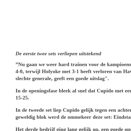
De eerste twee sets verliepen uitstekend
”Nu gaan we weer hard trainen voor de kampioens
4-0, terwijl Holyoke met 3-1 heeft verloren van H
slechte generale, geeft een goede uitslag".
In de openingsfase bleek al snel dat Cupido met e
15-25.
In de tweede set liep Cupido gelijk tegen een acht
geweldig blok werd de ommekeer deze set: Eindstan
Het derde bedrijf ging lang gelijk op, een goede 