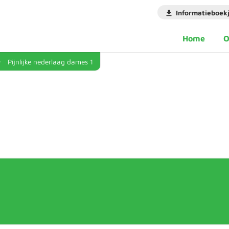
Informatieboek
Home
O
Pijnlijke nederlaag dames 1