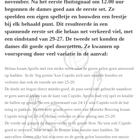
november. Na het eerste fluitsignaal om 12.00 uur
begonnen de dames goed aan de eerste set. Ze
speelden een eigen spelletje en bouwden een feestje
bij elk behaald punt. Dit resulteerde in een
spannende eerste set die helaas net verkeerd viel, met
een eindstand van 29-27. De tweede set konden de
dames dit goede spel doorzetten. Ze kwamen op
voorsprong door veel variatie in de aanval:
Helaas kwam Apollo met een sterke serve waar de groen gelen geen antwoord
op hadden. In de ‘big points’ kon Cupido zich niet staande houden en
verloren dan ook de tweede set met 25-20.
De derde set begon direct minder goed, de pass werd niet gebracht waardoor
er geen aanval kwam van de kant van Cupido. Apollo had vrij spel en knalde
de ballen op grond. Na een achterstand van 24-11 wist Cupido toch de bal
terug te pakken. Na een hele goede serve serie van Marieke Beuving kwam
Cupido terug tot 20-24. Helaas verloren ze deze alsnog met 25-20.
De vierde set gingen de dames verder in de goede flow. Nu wist ook Cupido
goed te serveren, waar ze aan de Bornse kant moeite mee hadden. De
aanvallers wisten elke bal te scoren en de groen gelen bouwden een mooie