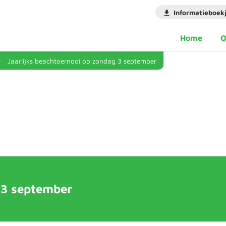
Informatieboek
Home
O
Jaarlijks beachtoernooi op zondag 3 september
 3 september