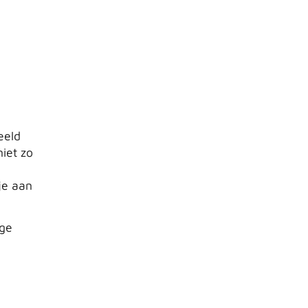
eeld
niet zo
je aan
ige