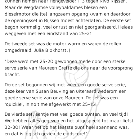
kunnen nemen naar Hengevelde: 1-3 tegen Rivo Rijssen.
Maar de Wegdamse volleybaldames bleken een
dieselmotor die (te) langzaam opgang kwam en daardoor
de openingsset in Rijssen moest achterlaten. De eerste set
begon rommelig, veel onrust en niet georganiseerd. Helaas
weggeven met een eindstand van 25-21
De tweede set was de motor warm en waren de rollen
omgedraaid. Julia Blokhorst:|
“Deze werd met 25-20 gewonnen mede door een sterke
serve serie van Maureen Grefte die ons naar de voorsprong
bracht.
Derde set begonnen wij met weer een goede serve serie,
deze keer van Susan Beuving en uiteraard wederom een
goede serve serie van onze Maureen. De set was een
‘quickie’, in no time afgewerkt met 25-15!
De vierde set, eentje met veel goede punten, en veel tijd!
We hebben alles gegeven en het uitgespeeld tot maar liefst
32-30! Waar het op het laatste punt heel spannend was,
en dat is logisch gezien de eindscore!”