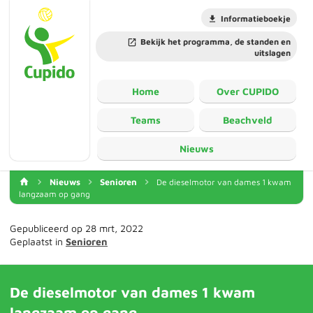
Informatieboekje
Bekijk het programma, de standen en
uitslagen
Home
Over CUPIDO
Teams
Beachveld
Nieuws
Nieuws
Senioren
De dieselmotor van dames 1 kwam
langzaam op gang
Gepubliceerd op 28 mrt, 2022
Geplaatst in
Senioren
De dieselmotor van dames 1 kwam
langzaam op gang