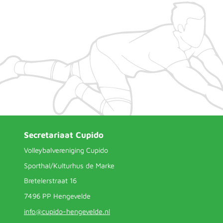
Secretariaat Cupido
Volleybalvereniging Cupido
Sporthal/Kulturhus de Marke
Bretelerstraat 16
7496 PP Hengevelde
info@cupido-hengevelde.nl