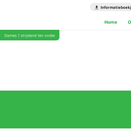
Informatieboek
Home
O
Dames 1 strijdend ten onder