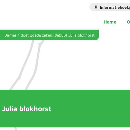
Informatieboek
Home
O
Dames 1 doet goede zaken, debuut Julia blokhorst
Julia blokhorst