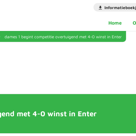
Informatieboek
Home
O
dames 1 begint competitie overtuigend met 4-0 winst in Enter
gend met 4-0 winst in Enter