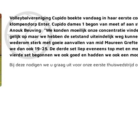
Volleybalvereniging Cupido boekte vandaag in haar eerste c
klompendorp Enter. Cupido dames 1 begon van meet af aan st
Anouk Beuving: ”We konden moeilijk onze concentratie vinden
gelijk op maar we hebben de setstand uiteindelijk weg kunn
wederom sterk met goeie aanvallen van mid Maureen Grefte
we dan ook 19-25. De derde set liep eveneens top met en moo
vierde set begonnen we ook goed en hadden we ook een moo
Bij deze nodigen we u graag uit voor onze eerste thuiswedstrijd 