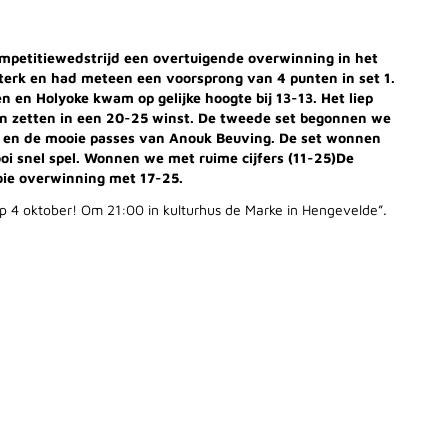
ompetitiewedstrijd een overtuigende overwinning in het
erk en had meteen een voorsprong van 4 punten in set 1.
 en Holyoke kwam op gelijke hoogte bij 13-13. Het liep
en zetten in een 20-25 winst. De tweede set begonnen we
 en de mooie passes van Anouk Beuving. De set wonnen
i snel spel. Wonnen we met ruime cijfers (11-25)
De
ie overwinning met 17-25.
op 4 oktober! Om 21:00 in kulturhus de Marke in Hengevelde”.