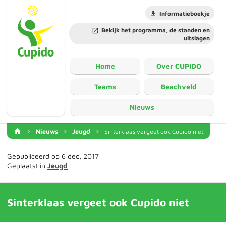
Informatieboekje
Bekijk het programma, de standen en
uitslagen
Home
Over CUPIDO
Teams
Beachveld
Nieuws
Nieuws
Jeugd
Sinterklaas vergeet ook Cupido niet
Gepubliceerd op 6 dec, 2017
Geplaatst in
Jeugd
Sinterklaas vergeet ook Cupido niet