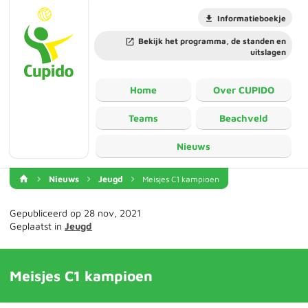
Informatieboekje
Bekijk het programma, de standen en
uitslagen
Home
Over CUPIDO
Teams
Beachveld
Nieuws
Nieuws
Jeugd
Meisjes C1 kampioen
Gepubliceerd op 28 nov, 2021
Geplaatst in
Jeugd
Meisjes C1 kampioen