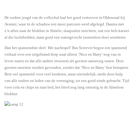
De oudere jeugd van de volleybal had het goed vertoeven in Oldenzaal bij
Avatarz, waar in de schaduw een mooi parcours werd afgelegd. Daarna met
z’n allen naar de blokhut in Almelo, slaapzalen inrichten, wat een hels karwei
al die luchtbedden, maar goed een watergevecht tussendoor doet wonderen.
Dan het spannendste deel: Het nachtspel! Bas Screever begon een spannend
verhaal over een uitgebrand dorp waar alleen ‘Nico en Harry’ nog van in
leven waren en dat alle andere inwoners als geesten aanwezig waren. Deze
geesten moesten worden gevonden, zonder dat ‘Nico en Harry’ hen betrapten.
Best wel spannend voor veel kinderen, maar uiteindelijk, mede door hulp
van alle ouders en leden van de vereniging, tot een goed einde gebracht. Tijd
voor cola en chips en naar bed, het bleef nog lang onrustig in de Almelose
blokhut.