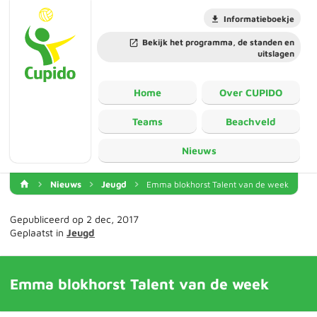
Informatieboekje
Bekijk het programma, de standen en
uitslagen
Home
Over CUPIDO
Teams
Beachveld
Nieuws
Nieuws
Jeugd
Emma blokhorst Talent van de week
Gepubliceerd op 2 dec, 2017
Geplaatst in
Jeugd
Emma blokhorst Talent van de week