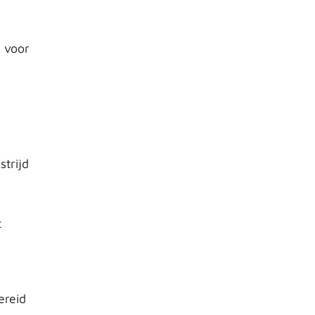
r voor
strijd
t
ereid