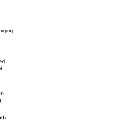
niging:
oed
l
en
g,
ef: