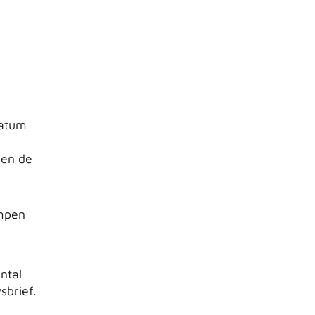
datum
 en de
ampen
ntal
sbrief.