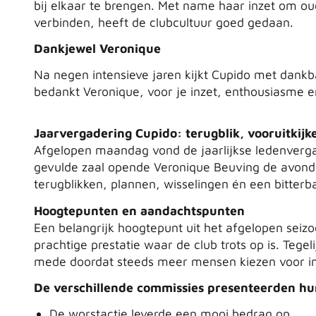
bij elkaar te brengen. Met name haar inzet om ou
verbinden, heeft de clubcultuur goed gedaan.
Dankjewel Veronique
Na negen intensieve jaren kijkt Cupido met dankb
bedankt Veronique, voor je inzet, enthousiasme e
Jaarvergadering Cupido: terugblik, vooruitkijk
Afgelopen maandag vond de jaarlijkse ledenvergad
gevulde zaal opende Veronique Beuving de avond, 
terugblikken, plannen, wisselingen én een bitterbal
Hoogtepunten en aandachtspunten
Een belangrijk hoogtepunt uit het afgelopen seiz
prachtige prestatie waar de club trots op is. Tegel
mede doordat steeds meer mensen kiezen voor in
De verschillende commissies presenteerden hu
De worstactie leverde een mooi bedrag op,