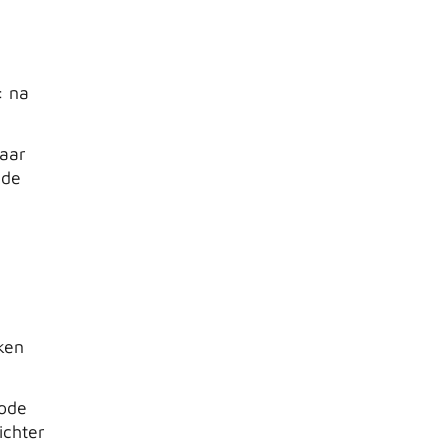
: na
haar
 de
ken
iode
ichter