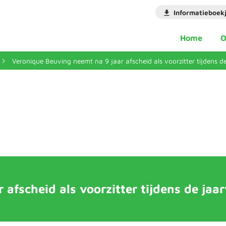
Informatieboek
Home
O
Veronique Beuving neemt na 9 jaar afscheid als voorzitter tijdens d
afscheid als voorzitter tijdens de jaa