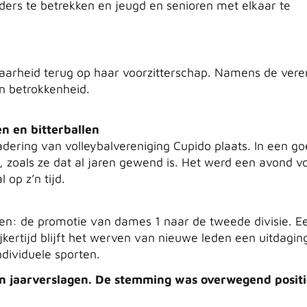
ders te betrekken en jeugd en senioren met elkaar te
aarheid terug op haar voorzitterschap. Namens de vere
n betrokkenheid.
en en bitterballen
ering van volleybalvereniging Cupido plaats. In een g
zoals ze dat al jaren gewend is. Het werd een avond vo
 op z’n tijd.
oen: de promotie van dames 1 naar de tweede divisie. E
ijkertijd blijft het werven van nieuwe leden een uitdagin
dividuele sporten.
n jaarverslagen. De stemming was overwegend positi