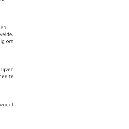
een
velde.
dig om
rijven
mee te
twoord