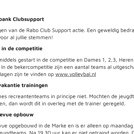
bank Clubsupport
en van de Rabo Club Support actie. Een geweldig bedr
oor al jullie stemmen!
 in de competitie
middels gestart in de competitie en Dames 1, 2,3, Heren
In de bekercompetitie zijn een aantal teams al uitgesch
slagen zijn te vinden op
www.volleybal.nl
vakantie trainingen
mes recreantenteams in principe niet. Mochten de jeug
en, dan wordt dit in overleg met de trainer geregeld.
evue opbouw
evue opgebouwd in de Marke en is er alleen op maandag
 jeugdteams. Na 19.30 uur kan er niet getraind worden. 