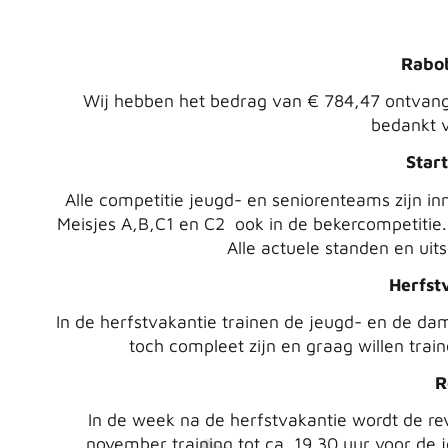
Rabo
Wij hebben het bedrag van € 784,47 ontvang
bedankt v
Start
Alle competitie jeugd- en seniorenteams zijn in
Meisjes A,B,C1 en C2 ook in de bekercompetitie. 
Alle actuele standen en uit
Herfst
In de herfstvakantie trainen de jeugd- en de da
toch compleet zijn en graag willen train
R
In de week na de herfstvakantie wordt de r
november training tot ca. 19.30 uur voor de