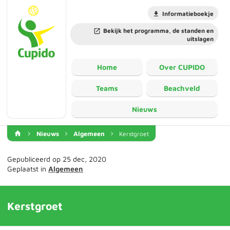
Informatieboekje
Bekijk het programma, de standen en
uitslagen
Home
Over CUPIDO
Teams
Beachveld
Nieuws
Nieuws
Algemeen
Kerstgroet
Gepubliceerd op 25 dec, 2020
Geplaatst in
Algemeen
Kerstgroet