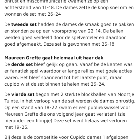
onrust en miscommunicatie kwamen ze op een
achterstand van 11-18. De dames zette de knop snel om en
wonnen de set met 26-24
De
tweede set
hadden de dames de smaak goed te pakken
en stonden ze op een voorsprong van 22-14. De ballen
werden goed verdeeld door de spelverdeler en daardoor
goed afgemaakt. Deze set is gewonnen met 25-18.
Maureen Grefte gaat helemaal uit haar dak
De
derde set
bleef gelijk op gaan. Vanaf beide kanten was
er fanatiek spel waardoor er lange rallies met goeie acties
waren. Het bleef spannend tot het laatste punt, maar
cupido wist de set binnen te halen met 26-24.
De
vierde set
begon met 2 sterkte blockballen van Noortje
Tuinte. In het verloop van de set werden de dames onrustig.
Op een stand van 18-22 kwam er een publiekswissel voor
Maureen Grefte die ons volgend jaar gaat verlaten! (zie
hieronder een filmpje) Deze set werd helaas wel verloren
met 19-25.
Bij deze is de competitie voor Cupido dames 1 afgelopen