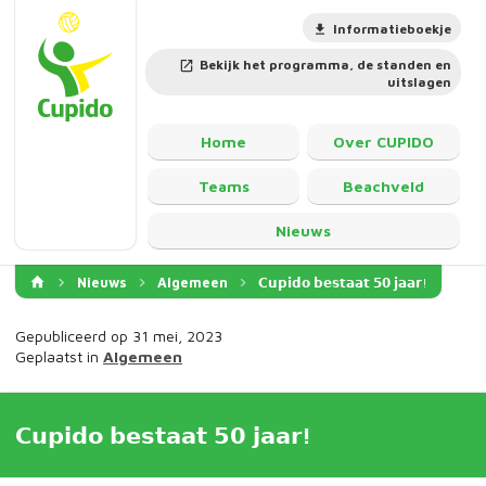
Informatieboekje
Bekijk het programma, de standen en
uitslagen
Home
Over CUPIDO
Teams
Beachveld
Nieuws
Nieuws
Algemeen
𝗖𝘂𝗽𝗶𝗱𝗼 𝗯𝗲𝘀𝘁𝗮𝗮𝘁 𝟱𝟬 𝗷𝗮𝗮𝗿!
Gepubliceerd op 31 mei, 2023
Geplaatst in
Algemeen
𝗖𝘂𝗽𝗶𝗱𝗼 𝗯𝗲𝘀𝘁𝗮𝗮𝘁 𝟱𝟬 𝗷𝗮𝗮𝗿!