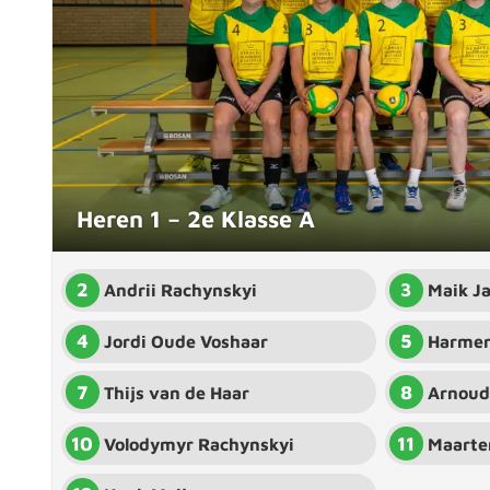
Heren 1 – 2e Klasse A
2
3
Andrii Rachynskyi
Maik J
4
5
Jordi Oude Voshaar
Harmen
7
8
Thijs van de Haar
Arnoud
10
11
Volodymyr Rachynskyi
Maarte