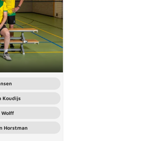
ansen
 Koudijs
 Wolff
n Horstman